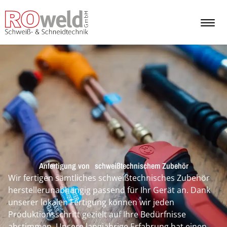
Anfertigung von schweißtechnischem Zubehör
Wir fertigen sämtliches schweißtechnisches Zubehör
herstellerunabhängig passend für Ihr Gerät an. Dank
unserer lokalen Fertigung können wir jeden
Produktionsschritt gezielt auf Ihre Bedürfnisse
abstimmen. Unsere langjährige Erfahrung hat einen